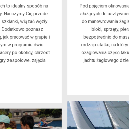
ch to idealny sposób na
Pod pojęciem olinowanie 
dy. Nauczymy Cię przede
służących do usztywnie
 szklanki, wiązać węzły
do manewrowania żagla
. Dodatkowo poznasz
bloki, sprzęty, pi
 jak pracować w grupie i
bezpośrednio do masztu
 tym w programie dwie
rodzaju statku, na któr
acery po okolicy, chrzest
ożaglowania część taki
 gry zespołowe, zajęcia
jachtu żaglowego dziel