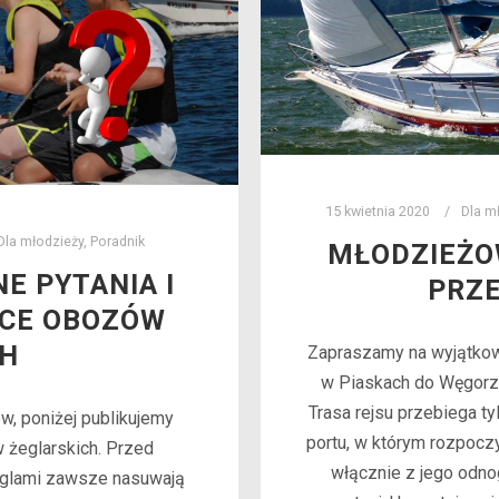
15 kwietnia 2020
Dla m
Dla młodzieży
,
Poradnik
MŁODZIEŻO
E PYTANIA I
PRZE
ĄCE OBOZÓW
CH
Zapraszamy na wyjątkowy
w Piaskach do Węgorz
Trasa rejsu przebiega ty
w, poniżej publikujemy
portu, w którym rozpoczy
 żeglarskich. Przed
włącznie z jego odnog
aglami zawsze nasuwają