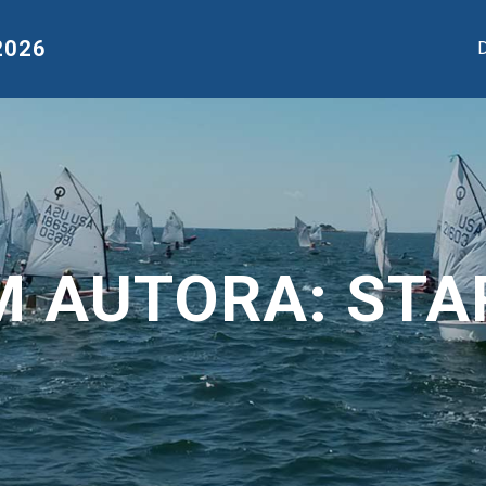
2026
D
M AUTORA:
STA