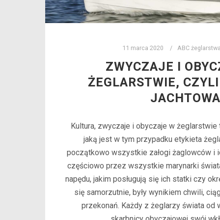
11 marca 2020
ABC żeglarstw
ZWYCZAJE I OBYC
ŻEGLARSTWIE, CZYLI
JACHTOW
Kultura, zwyczaje i obyczaje w żeglarstwie 
jaką jest w tym przypadku etykieta żeg
początkowo wszystkie załogi żaglowców i ic
częściowo przez wszystkie marynarki świata
napędu, jakim posługują się ich statki czy ok
się samorzutnie, były wynikiem chwili, cią
przekonań. Każdy z żeglarzy świata od 
skarbnicy obyczajowej swój wkł