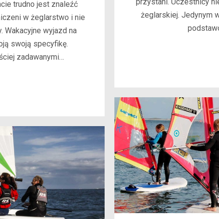
przystani. Uczestnicy 
cie trudno jest znaleźć
żeglarskiej. Jedynym 
czeni w żeglarstwo i nie
podstawo
y. Wakacyjne wyjazd na
oją swoją specyfikę.
ęściej zadawanymi…