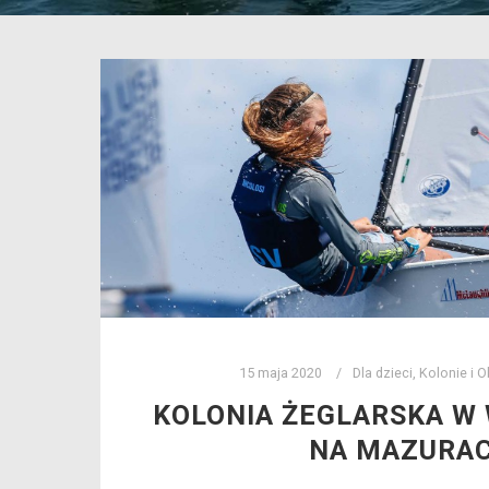
15 maja 2020
Dla dzieci
,
Kolonie i O
KOLONIA ŻEGLARSKA W
NA MAZURA