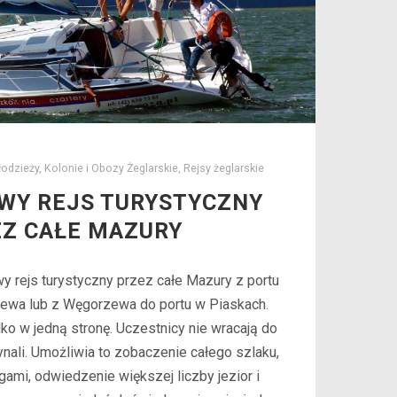
łodzieży
,
Kolonie i Obozy Żeglarskie
,
Rejsy żeglarskie
WY REJS TURYSTYCZNY
Z CAŁE MAZURY
 rejs turystyczny przez całe Mazury z portu
ewa lub z Węgorzewa do portu w Piaskach.
lko w jedną stronę. Uczestnicy nie wracają do
nali. Umożliwia to zobaczenie całego szlaku,
ami, odwiedzenie większej liczby jezior i