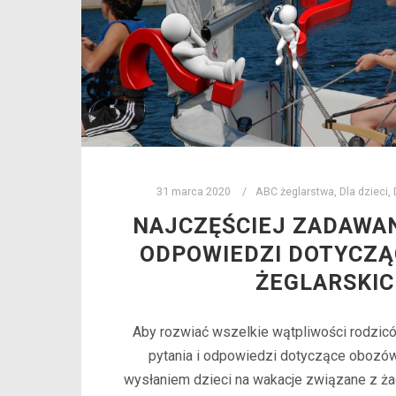
31 marca 2020
ABC żeglarstwa
,
Dla dzieci
,
NAJCZĘŚCIEJ ZADAWAN
ODPOWIEDZI DOTYCZ
ŻEGLARSKI
Aby rozwiać wszelkie wątpliwości rodzicó
pytania i odpowiedzi dotyczące obozów
wysłaniem dzieci na wakacje związane z ż