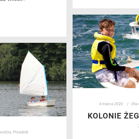
4 marca 2020
Dla 
KOLONIE ŻE
wodzie
,
Poradnik