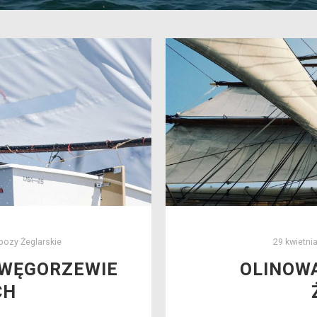
bozy Żeglarskie
29 kwietni
 WĘGORZEWIE
OLINOWA
CH