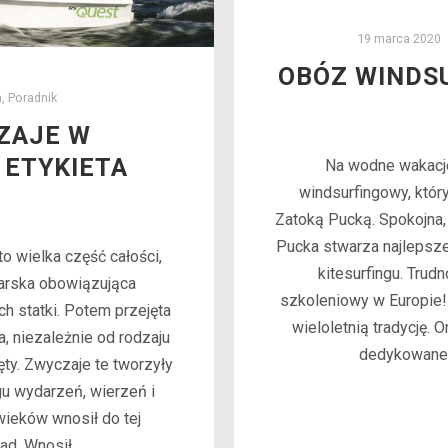
19 marca 2020
OBÓZ WINDS
a
,
Poradnik
ZAJE W
 ETYKIETA
Na wodne wakacj
windsurfingowy, który
A
Zatoką Pucką. Spokojna, 
Pucka stwarza najlepsze
to wielka część całości,
kitesurfingu. Trud
larska obowiązująca
szkoleniowy w Europie
h statki. Potem przejęta
wieloletnią tradycję. 
, niezależnie od rodzaju
dedykowane 
ręty. Zwyczaje te tworzyły
gu wydarzeń, wierzeń i
wieków wnosił do tej
ad. Wnosił…