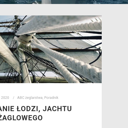
a 2020
ABC żeglarstwa
,
Poradnik
NIE ŁODZI, JACHTU
ŻAGLOWEGO