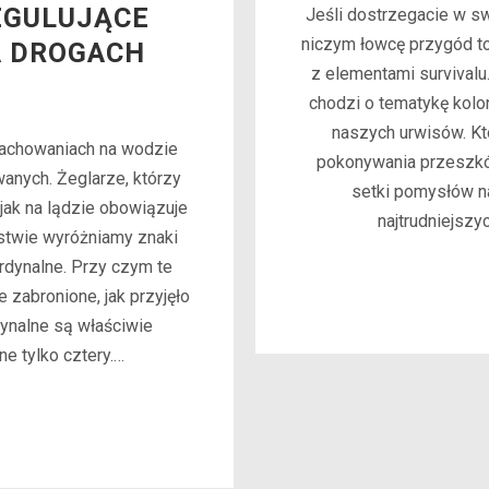
EGULUJĄCE
Jeśli dostrzegacie w s
niczym łowcę przygód to 
A DROGACH
z elementami survivalu.
chodzi o tematykę kolon
naszych urwisów. Któ
zachowaniach na wodzie
pokonywania przeszkó
anych. Żeglarze, którzy
setki pomysłów n
jak na lądzie obowiązuje
najtrudniejsz
stwie wyróżniamy znaki
ardynalne. Przy czym te
e zabronione, jak przyjęło
dynalne są właściwie
ne tylko cztery.…