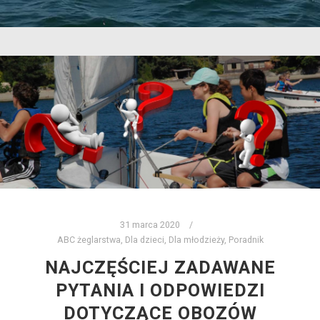
31 marca 2020
ABC żeglarstwa
,
Dla dzieci
,
Dla młodzieży
,
Poradnik
NAJCZĘŚCIEJ ZADAWANE
PYTANIA I ODPOWIEDZI
DOTYCZĄCE OBOZÓW