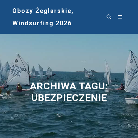
Obozy Żeglarskie,
Windsurfing 2026
Główne
Szukaj
ARCHIWA TAGU:
UBEZPIECZENIE