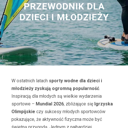
PRZEWODNIK DLA
DZIECI I MŁODZIEŻY
W ostatnich latach
sporty wodne dla dzieci i
młodzieży zyskują ogromną popularność
.
Inspiracją dla młodych są wielkie wydarzenia
sportowe –
Mundial 2026
, zbliżające się
Igrzyska
Olimpijskie
czy sukcesy młodych sportowców
pokazujące, że aktywność fizyczna może być
świetną przygodą. Jednym z najbardziej