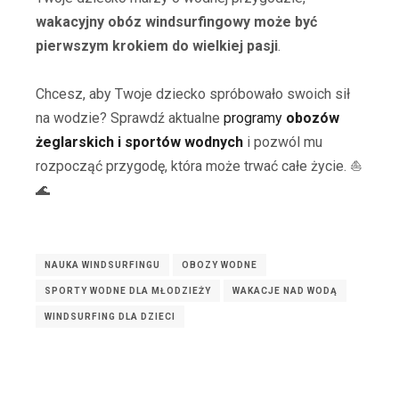
wakacyjny obóz windsurfingowy może być
pierwszym krokiem do wielkiej pasji
.
Chcesz, aby Twoje dziecko spróbowało swoich sił
na wodzie? Sprawdź aktualne
programy
obozów
żeglarskich i sportów wodnych
i pozwól mu
rozpocząć przygodę, która może trwać całe życie. ⛵
🌊
NAUKA WINDSURFINGU
OBOZY WODNE
SPORTY WODNE DLA MŁODZIEŻY
WAKACJE NAD WODĄ
WINDSURFING DLA DZIECI