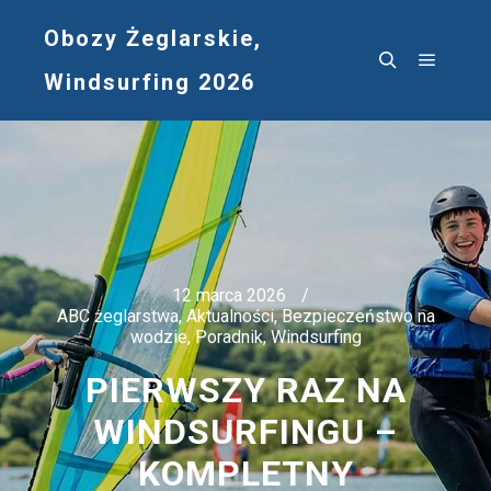
Obozy Żeglarskie,
Windsurfing 2026
Główne
Szukaj
12 marca 2026
ABC żeglarstwa
,
Aktualności
,
Bezpieczeństwo na
wodzie
,
Poradnik
,
Windsurfing
PIERWSZY RAZ NA
WINDSURFINGU –
KOMPLETNY