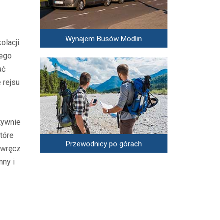
Wynajem Busów Modlin
lacji.
nego
ać
 rejsu
tywnie
tóre
Przewodnicy po górach
 wręcz
nny i