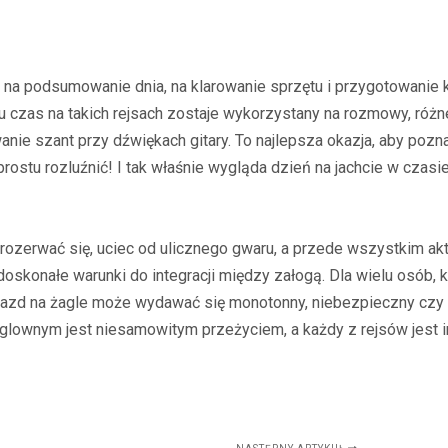
na podsumowanie dnia, na klarowanie sprzętu i przygotowanie ko
ku czas na takich rejsach zostaje wykorzystany na rozmowy, róż
wanie szant przy dźwiękach gitary. To najlepsza okazja, aby pozn
 prostu rozluźnić! I tak właśnie wygląda dzień na jachcie w czasie
 rozerwać się, uciec od ulicznego gwaru, a przede wszystkim ak
oskonałe warunki do integracji między załogą. Dla wielu osób, k
 wyjazd na żagle może wydawać się monotonny, niebezpieczny czy
eglownym jest niesamowitym przeżyciem, a każdy z rejsów jest i