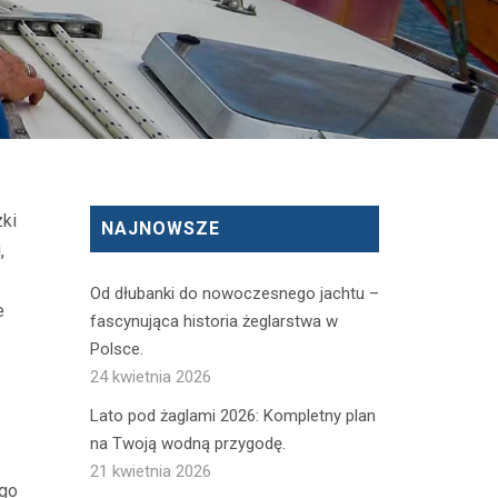
zki
NAJNOWSZE
,
Od dłubanki do nowoczesnego jachtu –
e
fascynująca historia żeglarstwa w
Polsce.
24 kwietnia 2026
Lato pod żaglami 2026: Kompletny plan
na Twoją wodną przygodę.
21 kwietnia 2026
ego