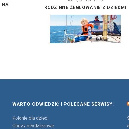
NASTĘPNY ARTYKUŁ
E NA
RODZINNE ŻEGLOWANIE Z DZIEĆMI
WARTO ODWIEDZIĆ I POLECANE SERWISY:
Kolonie dla dzieci
Obozy młodzieżowe