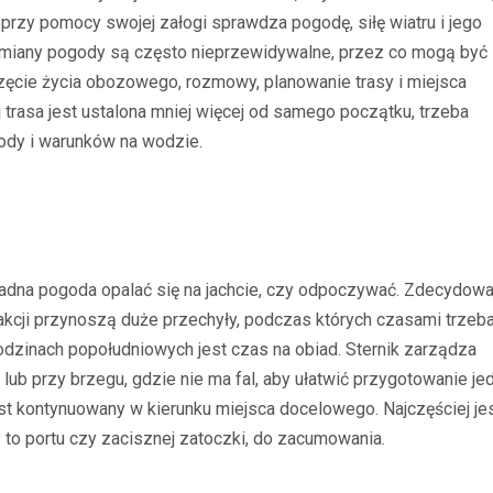
o przy pomocy swojej załogi sprawdza pogodę, siłę wiatru i jego
 zmiany pogody są często nieprzewidywalne, przez co mogą być
ęcie życia obozowego, rozmowy, planowanie trasy i miejsca
trasa jest ustalona mniej więcej od samego początku, trzeba
ody i warunków na wodzie.
t ładna pogoda opalać się na jachcie, czy odpoczywać. Zdecydow
rakcji przynoszą duże przechyły, podczas których czasami trzeb
odzinach popołudniowych jest czas na obiad. Sternik zarządza
ub przy brzegu, gdzie nie ma fal, aby ułatwić przygotowanie jed
est kontynuowany w kierunku miejsca docelowego. Najczęściej jes
 to portu czy zacisznej zatoczki, do zacumowania.