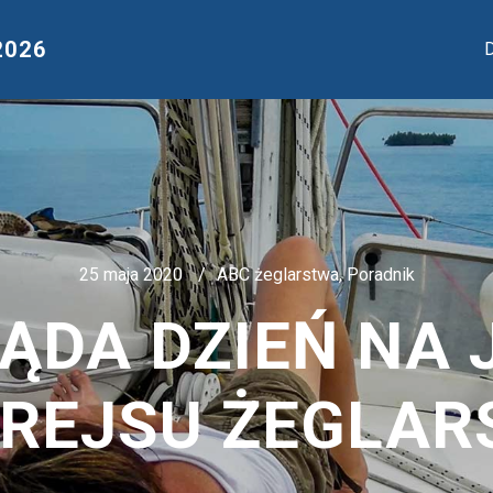
2026
D
25 maja 2020
ABC żeglarstwa
,
Poradnik
ĄDA DZIEŃ NA 
 REJSU ŻEGLAR