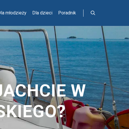
la młodzieży
Dla dzieci
Poradnik
Szukaj
JACHCIE W
SKIEGO?