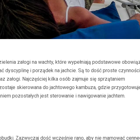
zielenia załogi na wachty, które wypełniają podstawowe obowią
 dyscyplinę i porządek na jachcie. Są to dość proste czynności
raz załogi. Najczęściej kilka osób zajmuje się sprzątaniem
 zostaje skierowana do jachtowego kambuza, gdzie przygotowuj
aniem pozostałych jest sterowanie i nawigowanie jachtem.
obudki. Zazwyczaj dość wcześnie rano, aby nie marnować cenn