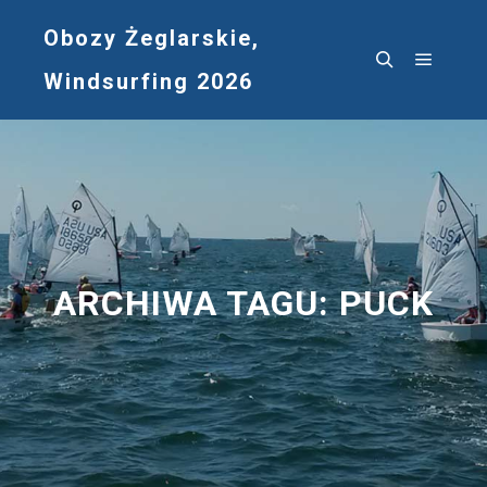
Obozy Żeglarskie,
Windsurfing 2026
Główne
Szukaj
ARCHIWA TAGU:
PUCK