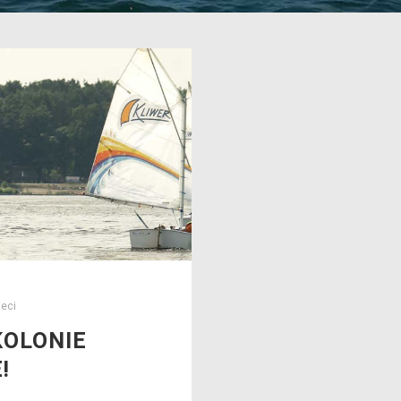
ieci
KOLONIE
!