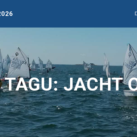
2026
D
 TAGU:
JACHT 