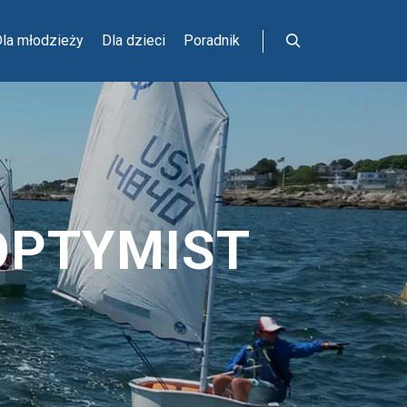
la młodzieży
Dla dzieci
Poradnik
Szukaj
OPTYMIST