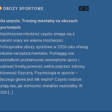
OBOZY SPORTOWE
Siła umysłu: Trening mentalny na obozach
sportowych
Współczesna młodzież często zmaga się z
brakiem wiary we własne możliwości.
Profesjonalne obozy sportowe w 2026 roku oferują
unikalne narzędzia mentalne. Pomagają one
nastolatkom przełamywać wewnętrzne opory i
budować trwałą pewność siebie poprzez zdrową
aktywność fizyczną. Psychologia w sporcie –
dlaczego głowa jest tak ważna? Często rodzice
ytają nas, jak wzmocnić charakter nastolatka. W
2026 […]