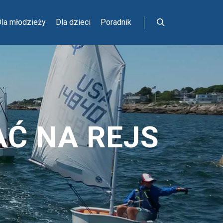
la młodzieży
Dla dzieci
Poradnik
Szukaj
AĆ NA REJS