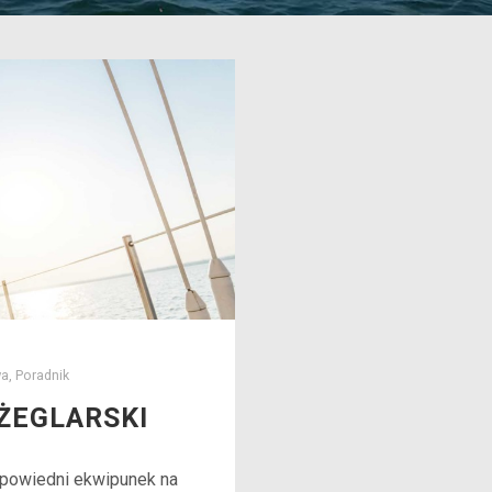
wa
,
Poradnik
ŻEGLARSKI
dpowiedni ekwipunek na