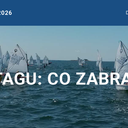
2026
D
TAGU:
CO ZABR