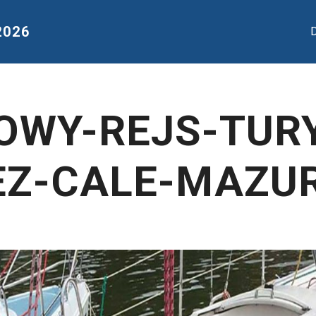
2026
D
OWY-REJS-TUR
EZ-CALE-MAZUR