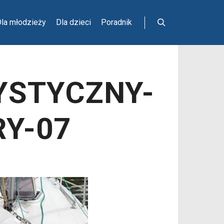
la młodzieży
Dla dzieci
Poradnik
Szukaj
YSTYCZNY-
Y-07