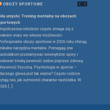
OBOZY SPORTOWE
Siła umysłu: Trening mentalny na obozach
sportowych
Współczesna młodzież często zmaga się z
brakiem wiary we własne możliwości.
Profesjonalne obozy sportowe w 2026 roku oferują
unikalne narzędzia mentalne. Pomagają one
nastolatkom przełamywać wewnętrzne opory i
budować trwałą pewność siebie poprzez zdrową
aktywność fizyczną. Psychologia w sporcie –
dlaczego głowa jest tak ważna? Często rodzice
ytają nas, jak wzmocnić charakter nastolatka. W
2026 […]